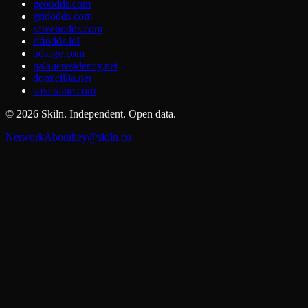
geoodds.com
gridodds.com
screenodds.com
riftodds.lol
odsage.com
palaueresidency.net
domicillia.net
soveraine.com
©
2026
Skiln. Independent. Open data.
Network
About
hey@skiln.co