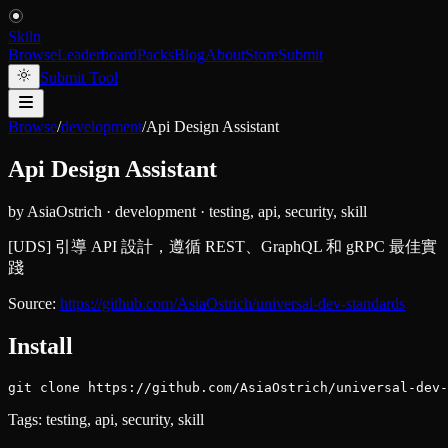
Skiln
Browse
Leaderboard
Packs
Blog
About
Store
Submit
Submit Tool
Browse
/
development
/
Api Design Assistant
Api Design Assistant
by
AsiaOstrich
·
development
·
testing, api, security, skill
[UDS] 引導 API 設計，遵循 REST、GraphQL 和 gRPC 最佳實
踐
Source:
https://github.com/AsiaOstrich/universal-dev-standards
Install
git clone https://github.com/AsiaOstrich/universal-dev-
Tags:
testing, api, security, skill