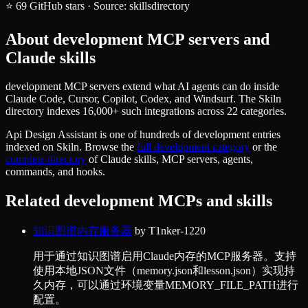
⭐
69
GitHub stars
·
Source:
skillsdirectory
About
development
MCP servers and
Claude skills
development MCP servers extend what AI agents can do inside
Claude Code, Cursor, Copilot, Codex, and Windsurf. The Skiln
directory indexes 16,000+ such integrations across 22 categories.
Api Design Assistant
is one of hundreds of
development
entries
indexed on Skiln. Browse the
full
development
category
or the
complete directory
of Claude skills, MCP servers, agents,
commands, and hooks.
Related
development
MCPs and skills
知识图谱内存服务器
by
T1nker-1220
用于通过知识图谱启用Claude内存的MCP服务器。支持
使用本地JSON文件（memory.json和lesson.json）实现持
久内存，可以通过环境变量MEMORY_FILE_PATH进行
配置。