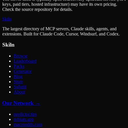
keys, paid tiers, hosted infrastructure) may have its own pricing.
Check the source repository for details.
Skiln
The largest directory of MCP servers, Claude skills, agents, and
extensions. Built for Claude Code, Cursor, Windsurf, and Codex.
Skiln
Browse
Leaderboard
Packs
Generator
Blog
Store
Submit
About
Our Network →
predictor.tips
refstats.app
macroodds.com