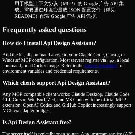
用于模型上下文协议（MCP）的 Google 广告 API 集
成。需要通过环境变量或 JSON 配置文件（详见
README）配置 Google 广告 API 凭据。
Frequently asked questions
How do I install
Api Design Assistant
?
Add the install command above to your Claude Code, Cursor, or
Windsurf MCP configuration. Most servers register via
, a local
npx
command, or a Docker image. Refer to the
source repository
for
environment variables and credential requirements.
Which clients support
Api Design Assistant
?
Any MCP-compatible client works: Claude Desktop, Claude Code
CLI, Cursor, Windsurf, Zed, and VS Code with the official MCP
extension. OpenAI Codex and GitHub Copilot increasingly support
MCP via adapter bridges.
Is
Api Design Assistant
free?
The server itself is typically open source. Any upstream service (API