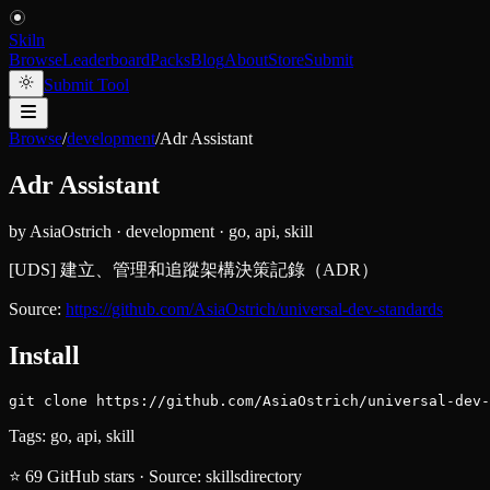
Skiln
Browse
Leaderboard
Packs
Blog
About
Store
Submit
Submit Tool
Browse
/
development
/
Adr Assistant
Adr Assistant
by
AsiaOstrich
·
development
·
go, api, skill
[UDS] 建立、管理和追蹤架構決策記錄（ADR）
Source:
https://github.com/AsiaOstrich/universal-dev-standards
Install
git clone https://github.com/AsiaOstrich/universal-dev-
Tags:
go, api, skill
⭐
69
GitHub stars
·
Source:
skillsdirectory