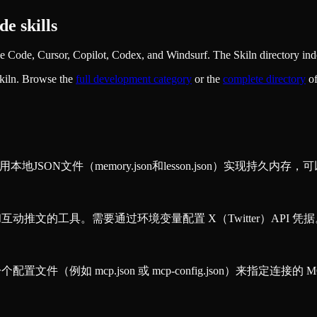
e skills
Code, Cursor, Copilot, Codex, and Windsurf. The Skiln directory inde
kiln. Browse the
full
development
category
or the
complete directory
o
SON文件（memory.json和lesson.json）实现持久内存，
和互动推文的工具。需要通过环境变量配置 X（Twitter）API 凭
置文件（例如 mcp.json 或 mcp-config.json）来指定连接