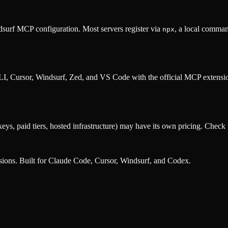
surf MCP configuration. Most servers register via
, a local comman
npx
, Cursor, Windsurf, Zed, and VS Code with the official MCP extens
eys, paid tiers, hosted infrastructure) may have its own pricing. Check t
nsions. Built for Claude Code, Cursor, Windsurf, and Codex.