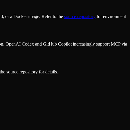
d, or a Docker image. Refer to the
source repository
for environment
ion. OpenAI Codex and GitHub Copilot increasingly support MCP via
he source repository for details.