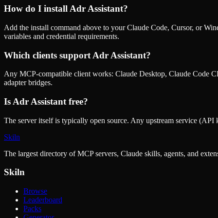
How do I install
Adr Assistant
?
Add the install command above to your Claude Code, Cursor, or Wind
variables and credential requirements.
Which clients support
Adr Assistant
?
Any MCP-compatible client works: Claude Desktop, Claude Code CLI
adapter bridges.
Is
Adr Assistant
free?
The server itself is typically open source. Any upstream service (API k
Skiln
The largest directory of MCP servers, Claude skills, agents, and exte
Skiln
Browse
Leaderboard
Packs
Generator