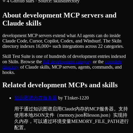
⭐
4
GitHub stars
·
Source:
skillsdirectory
About
development
MCP servers and
Claude skills
development MCP servers extend what AI agents can do inside
Claude Code, Cursor, Copilot, Codex, and Windsurf. The Skiln
directory indexes 16,000+ such integrations across 22 categories.
Skill Test Suite
is one of hundreds of
development
entries indexed
on Skiln. Browse the
full
development
category
or the
complete
directory
of Claude skills, MCP servers, agents, commands, and
hooks.
Related
development
MCPs and skills
知识图谱内存服务器
by
T1nker-1220
用于通过知识图谱启用Claude内存的MCP服务器。支持
使用本地JSON文件（memory.json和lesson.json）实现持
久内存，可以通过环境变量MEMORY_FILE_PATH进行
配置。