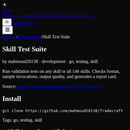
Skiln
Browse
Leaderboard
Packs
Blog
About
Store
Submit
Submit Tool
Browse
/
development
/
Skill Test Suite
Skill Test Suite
by
mahmoud20138
·
development
·
go, testing, skill
Run validation tests on any skill or all 146 skills. Checks format,
sample invocations, output quality, and generates a report card.
Source:
https://github.com/mahmoud20138/Tradecraft
Install
git clone https://github.com/mahmoud20138/Tradecraft
Tags:
go, testing, skill