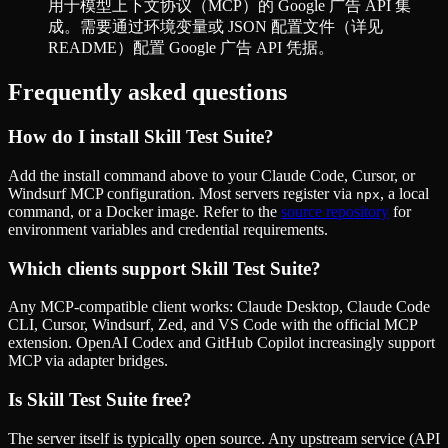
用于模型上下文协议（MCP）的 Google 广告 API 集
成。需要通过环境变量或 JSON 配置文件（详见
README）配置 Google 广告 API 凭据。
Frequently asked questions
How do I install
Skill Test Suite
?
Add the install command above to your Claude Code, Cursor, or
Windsurf MCP configuration. Most servers register via
, a local
npx
command, or a Docker image. Refer to the
source repository
for
environment variables and credential requirements.
Which clients support
Skill Test Suite
?
Any MCP-compatible client works: Claude Desktop, Claude Code
CLI, Cursor, Windsurf, Zed, and VS Code with the official MCP
extension. OpenAI Codex and GitHub Copilot increasingly support
MCP via adapter bridges.
Is
Skill Test Suite
free?
The server itself is typically open source. Any upstream service (API