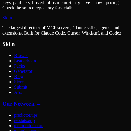
keys, paid tiers, hosted infrastructure) may have its own pricing.
Check the source repository for details.
Skiln
The largest directory of MCP servers, Claude skills, agents, and
extensions. Built for Claude Code, Cursor, Windsurf, and Codex.
Skiln
Browse
Leaderboard
Packs
Generator
Blog
Store
Submit
About
Our Network →
predictor.tips
refstats.app
macroodds.com
geoodds.com