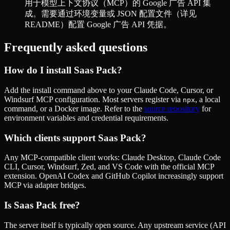
用于模型上下文协议（MCP）的 Google 广告 API 集
成。需要通过环境变量或 JSON 配置文件（详见
README）配置 Google 广告 API 凭据。
Frequently asked questions
How do I install
Saas Pack
?
Add the install command above to your Claude Code, Cursor, or
Windsurf MCP configuration. Most servers register via
, a local
npx
command, or a Docker image. Refer to the
source repository
for
environment variables and credential requirements.
Which clients support
Saas Pack
?
Any MCP-compatible client works: Claude Desktop, Claude Code
CLI, Cursor, Windsurf, Zed, and VS Code with the official MCP
extension. OpenAI Codex and GitHub Copilot increasingly support
MCP via adapter bridges.
Is
Saas Pack
free?
The server itself is typically open source. Any upstream service (API