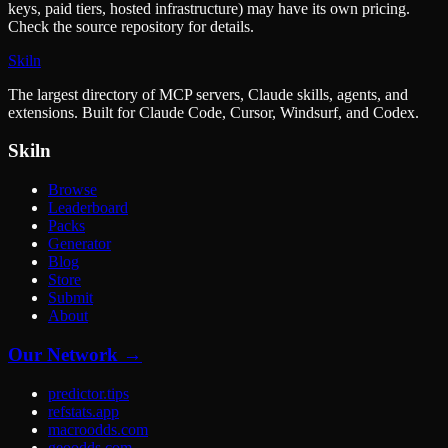
keys, paid tiers, hosted infrastructure) may have its own pricing.
Check the source repository for details.
Skiln
The largest directory of MCP servers, Claude skills, agents, and
extensions. Built for Claude Code, Cursor, Windsurf, and Codex.
Skiln
Browse
Leaderboard
Packs
Generator
Blog
Store
Submit
About
Our Network →
predictor.tips
refstats.app
macroodds.com
geoodds.com