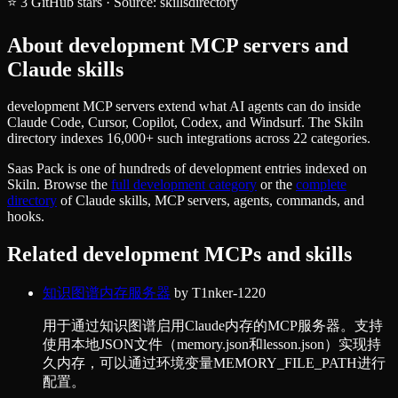
⭐
3
GitHub stars
·
Source:
skillsdirectory
About
development
MCP servers and
Claude skills
development MCP servers extend what AI agents can do inside
Claude Code, Cursor, Copilot, Codex, and Windsurf. The Skiln
directory indexes 16,000+ such integrations across 22 categories.
Saas Pack
is one of hundreds of
development
entries indexed on
Skiln. Browse the
full
development
category
or the
complete
directory
of Claude skills, MCP servers, agents, commands, and
hooks.
Related
development
MCPs and skills
知识图谱内存服务器
by
T1nker-1220
用于通过知识图谱启用Claude内存的MCP服务器。支持
使用本地JSON文件（memory.json和lesson.json）实现持
久内存，可以通过环境变量MEMORY_FILE_PATH进行
配置。