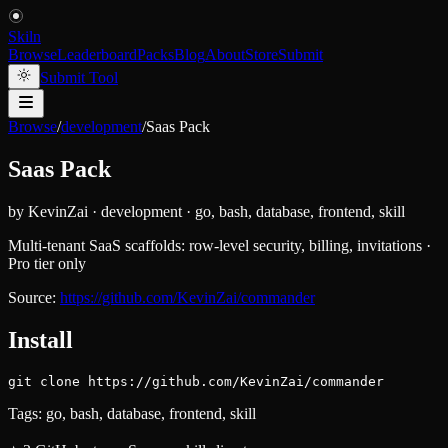
Skiln
Browse
Leaderboard
Packs
Blog
About
Store
Submit
Submit Tool
Browse
/
development
/
Saas Pack
Saas Pack
by
KevinZai
·
development
·
go, bash, database, frontend, skill
Multi-tenant SaaS scaffolds: row-level security, billing, invitations ·
Pro tier only
Source:
https://github.com/KevinZai/commander
Install
git clone https://github.com/KevinZai/commander
Tags:
go, bash, database, frontend, skill