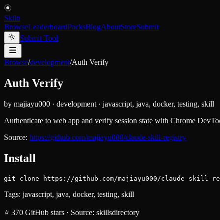
Skiln
Browse
Leaderboard
Packs
Blog
About
Store
Submit
Submit Tool
Browse
/
development
/
Auth Verify
Auth Verify
by
majiayu000
·
development
·
javascript, java, docker, testing, skill
Authenticate to web app and verify session state with Chrome DevToo
Source:
https://github.com/majiayu000/claude-skill-registry
Install
git clone https://github.com/majiayu000/claude-skill-re
Tags:
javascript, java, docker, testing, skill
⭐
370
GitHub stars
·
Source:
skillsdirectory