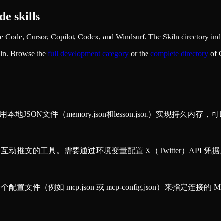
e skills
Code, Cursor, Copilot, Codex, and Windsurf. The Skiln directory inde
iln. Browse the
full
development
category
or the
complete directory
of 
SON文件（memory.json和lesson.json）实现持久内存，
和互动推文的工具。需要通过环境变量配置 X（Twitter）API 凭
置文件（例如 mcp.json 或 mcp-config.json）来指定连接