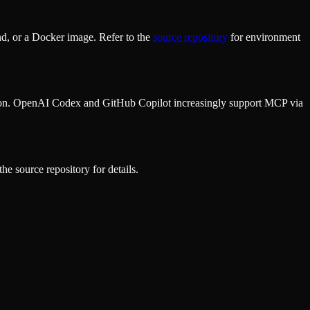
d, or a Docker image. Refer to the
source repository
for environment
ion. OpenAI Codex and GitHub Copilot increasingly support MCP via
he source repository for details.