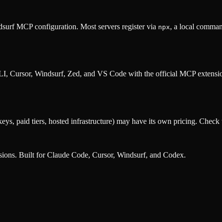
surf MCP configuration. Most servers register via
, a local comman
npx
, Cursor, Windsurf, Zed, and VS Code with the official MCP extens
eys, paid tiers, hosted infrastructure) may have its own pricing. Check t
nsions. Built for Claude Code, Cursor, Windsurf, and Codex.