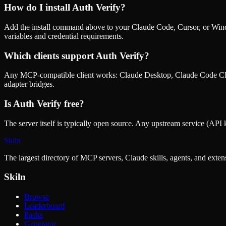
How do I install
Auth Verify
?
Add the install command above to your Claude Code, Cursor, or Wind
variables and credential requirements.
Which clients support
Auth Verify
?
Any MCP-compatible client works: Claude Desktop, Claude Code CLI
adapter bridges.
Is
Auth Verify
free?
The server itself is typically open source. Any upstream service (API k
Skiln
The largest directory of MCP servers, Claude skills, agents, and exte
Skiln
Browse
Leaderboard
Packs
Generator